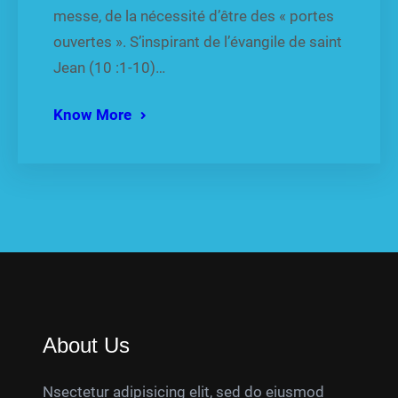
messe, de la nécessité d’être des « portes
ouvertes ». S’inspirant de l’évangile de saint
Jean (10 :1-10)…
Know More
About Us
Nsectetur adipisicing elit, sed do eiusmod