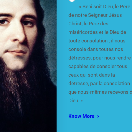
« Béni soit Dieu, le Père
de notre Seigneur Jésus
Christ, le Père des
miséricordes et le Dieu de
toute consolation ; il nous
console dans toutes nos
détresses, pour nous rendre
capables de consoler tous
ceux qui sont dans la
détresse, par la consolation
que nous-mêmes recevons 
Dieu. »…
Know More