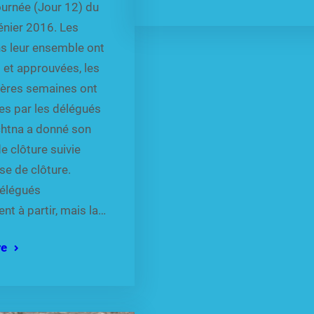
ournée (Jour 12) du
énier 2016. Les
ns leur ensemble ont
 et approuvées, les
ières semaines ont
es par les délégués
achtna a donné son
e clôture suivie
e de clôture.
délégués
t à partir, mais la…
re