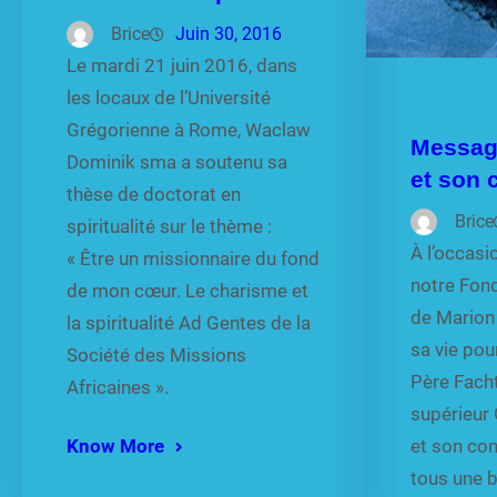
Brice
Juin 30, 2016
Le mardi 21 juin 2016, dans
les locaux de l’Université
Grégorienne à Rome, Waclaw
Messag
Dominik sma a soutenu sa
et son 
thèse de doctorat en
Brice
spiritualité sur le thème :
À l’occasio
« Être un missionnaire du fond
notre Fon
de mon cœur. Le charisme et
de Marion 
la spiritualité Ad Gentes de la
sa vie pour
Société des Missions
Père Facht
Africaines ».
supérieur
Know More
et son con
tous une b