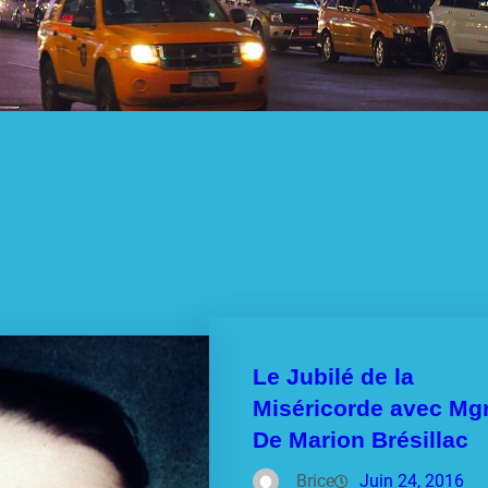
Le Jubilé de la
Miséricorde avec Mgr
De Marion Brésillac
Brice
Juin 24, 2016