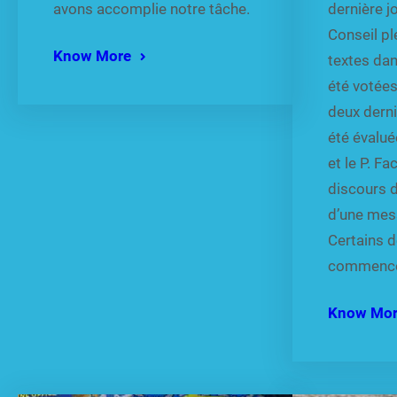
avons accomplie notre tâche.
dernière j
Conseil pl
Know More
textes da
été votées
deux dern
été évalué
et le P. F
discours d
d’une mess
Certains 
commencen
Know Mo