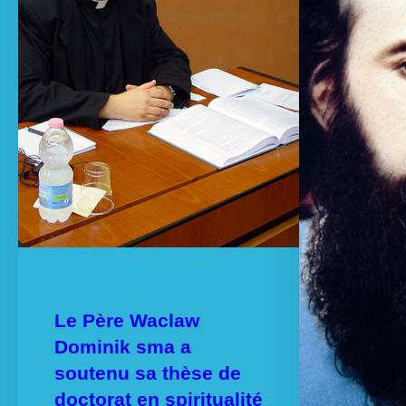
Le Père Waclaw
Dominik sma a
soutenu sa thèse de
doctorat en spiritualité