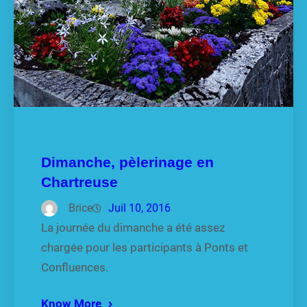
Dimanche, pèlerinage en
Chartreuse
Brice
Juil 10, 2016
La journée du dimanche a été assez
chargée pour les participants à Ponts et
Confluences.
Know More