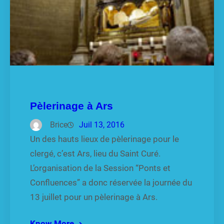
Pèlerinage à Ars
Brice
Juil 13, 2016
Un des hauts lieux de pèlerinage pour le
clergé, c’est Ars, lieu du Saint Curé.
L’organisation de la Session “Ponts et
Confluences” a donc réservée la journée du
13 juillet pour un pèlerinage à Ars.
Know More