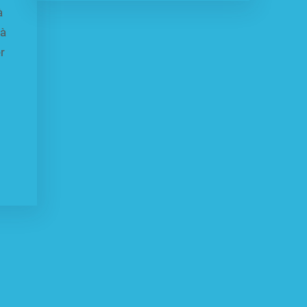
à
 à
r
t