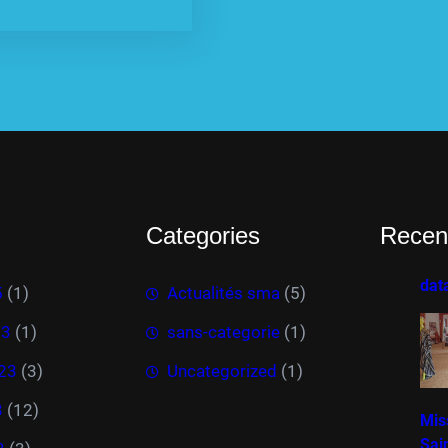
Categories
Recen
dat
5
(1)
Actualités sma
(5)
23
(1)
sans-categorie
(1)
023
(3)
Uncategorized
(1)
3
(12)
Mis
Sai