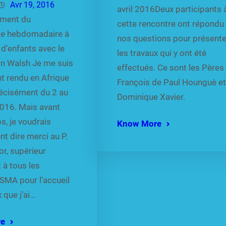
Avr 19, 2016
avril 2016Deux participants 
ement du
cette rencontre ont répondu
e hebdomadaire à
nos questions pour présente
d’enfants avec le
les travaux qui y ont été
in Walsh Je me suis
effectués. Ce sont les Pères
 rendu en Afrique
François de Paul Hounguè e
récisément du 2 au
Dominique Xavier.
016. Mais avant
s, je voudrais
Know More
t dire merci au P.
or, supérieur
t à tous les
SMA pour l’accueil
 que j’ai…
re