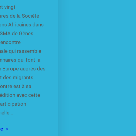
t vingt
res de la Société
ons Africaines dans
 SMA de Gênes.
rencontre
nale qui rassemble
nnaires qui font la
n Europe auprès des
et des migrants.
ontre est à sa
édition avec cette
participation
nelle…
re