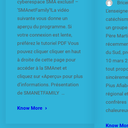
cyberespace SMA exclusif –
Brice
‘SMAnetFamily’!La vidéo
L’enseign
suivante vous donne un
catéchism
aperçu du programme. Si
un groupe 
votre connexion est lente,
Père Mart
préférez le tutoriel PDF Vous
récemment
pouvez cliquer cliquer en haut
du Sud, p
à droite de cette page pour
10 mars 2
accéder à la SMAnet et
tout propo
cliquez sur «Aperçu» pour plus
sincèremen
d’informations. Présentation
Pius Afiab
de SMANETFAMILY …
régional e
confrères 
Know More
chaleureux
Know Mo