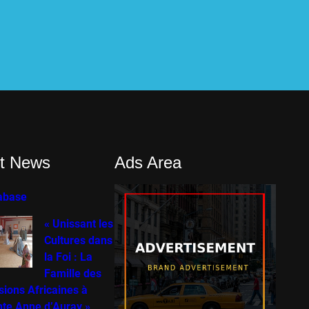
t News
Ads Area
abase
« Unissant les
Cultures dans
la Foi : La
Famille des
sions Africaines à
nte Anne d’Auray »