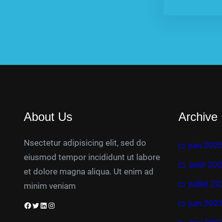
About Us
Archive
Nsectetur adipisicing elit, sed do
juin 202
eiusmod tempor incididunt ut labore
août 20
et dolore magna aliqua. Ut enim ad
juillet 2
minim veniam
juin 202
Facebook
Twitter
LinkedIn
Instagram