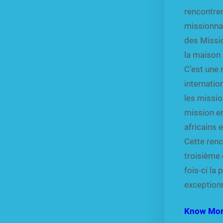
rencontren
missionnai
des Missi
la maison
C’est une 
internatio
les missio
mission e
africains 
Cette renc
troisième 
fois-ci la 
exception
Know Mo