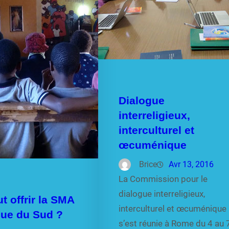
Dialogue
interreligieux,
interculturel et
œcuménique
Brice
Avr 13, 2016
La Commission pour le
dialogue interreligieux,
t offrir la SMA
interculturel et œcuménique
ique du Sud ?
s’est réunie à Rome du 4 au 