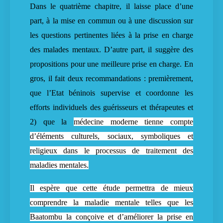
Dans le quatrième chapitre, il laisse place d’une
part, à la mise en commun ou à une discussion sur
les questions pertinentes liées à la prise en charge
des malades mentaux. D’autre part, il suggère des
propositions pour une meilleure prise en charge. En
gros, il fait deux recommandations : premièrement,
que l’Etat béninois supervise et coordonne les
efforts individuels des guérisseurs et thérapeutes et
2) que la
médecine moderne tienne compte
d’éléments culturels, sociaux, symboliques et
religieux dans le processus de traitement des
maladies mentales.
Il espère que cette étude permettra de mieux
comprendre la maladie mentale
telles que les
Baatombu la conçoive et d’améliorer la prise en