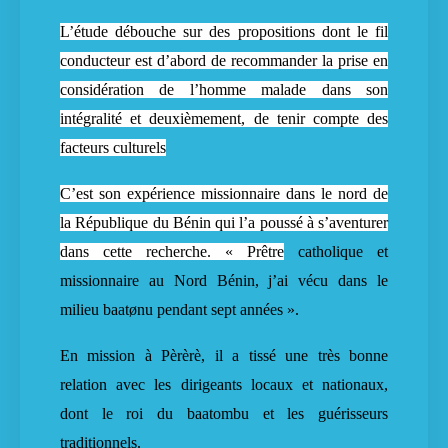
L’étude débouche sur des propositions dont le fil
conducteur est d’abord de recommander la prise en
considération de l’homme malade dans son
intégralité et deuxièmement, de tenir compte des
facteurs culturels
C’est son expérience missionnaire dans le nord de
la République du Bénin qui l’a poussé à s’aventurer
dans cette recherche. « Prêtre
catholique et
missionnaire au Nord Bénin, j’ai vécu dans le
milieu baatønu pendant sept années ».
En mission à Pèrèrè, il a tissé une très bonne
relation avec les dirigeants locaux et nationaux,
dont le roi du baatombu et les guérisseurs
traditionnels.