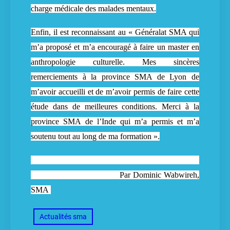
charge médicale des malades mentaux.
Enfin, il est reconnaissant au
« Généralat SMA qui
m’a proposé et m’a encouragé à faire un master en
anthropologie culturelle. Mes sincères
remerciements à la province SMA de Lyon de
m’avoir accueilli et de m’avoir permis de faire cette
étude dans de meilleures conditions. Merci à la
province SMA de l’Inde qui m’a permis et m’a
soutenu tout au long de ma formation ».
Par Dominic Wabwireh,
SMA
Actualités sma